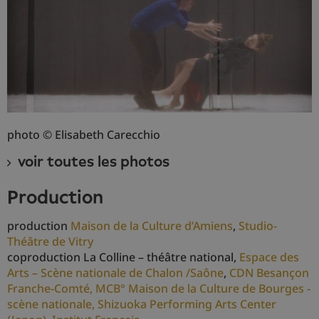
photo © Elisabeth Carecchio
voir toutes les photos
production
production
Maison de la Culture d’Amiens
,
Studio-
Théâtre de Vitry
coproduction La Colline – théâtre national,
Espace des
Arts – Scène nationale de Chalon /Saône
,
CDN Besançon
Franche-Comté,
MCB° Maison de la Culture de Bourges -
scène nationale,
Shizuoka Performing Arts Center