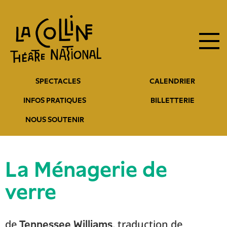
Navigation
Aller
au
principale
contenu
principal
Navigation
SPECTACLES
CALENDRIER
entête
INFOS PRATIQUES
BILLETTERIE
NOUS SOUTENIR
La Ménagerie de
verre
de
, traduction de
Tennessee Williams