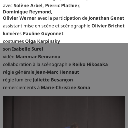
avec
Solène Arbel, Pierric Plathier,
Dominique Reymond,
Olivier Werner
avec la participation de
Jonathan Genet
assistant mise en scène et scénographie
Olivier Brichet
lumières
Pauline Guyonnet
costumes
Olga Karpinsky
son
Isabelle Surel
vidéo
Mammar Benranou
collaboration à la scénographie
Reiko Hikosaka
régie générale
Jean-Marc Hennaut
régie lumière
Juliette Besançon
remerciements à
Marie-Christine Soma