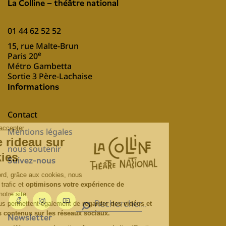
La Colline – théâtre national
01 44 62 52 52
15, rue Malte-Brun
e
Paris 20
Métro Gambetta
Sortie 3 Père-Lachaise
Informations
Contact
Mentions légales
nous soutenir
Suivez-nous
Newsletter