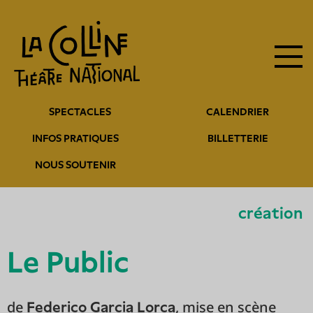
Navigation
Aller
au
principale
contenu
principal
Navigation
SPECTACLES
CALENDRIER
entête
INFOS PRATIQUES
BILLETTERIE
NOUS SOUTENIR
création
Le Public
de
, mise en scène
Federico Garcia Lorca