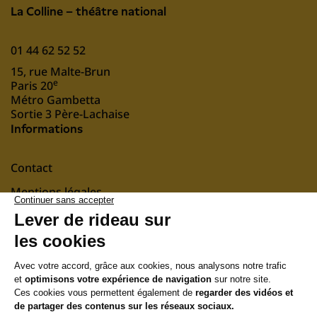
La Colline – théâtre national
01 44 62 52 52
15, rue Malte-Brun
e
Paris 20
Métro Gambetta
Sortie 3 Père-Lachaise
Informations
Contact
Mentions légales
nous soutenir
Suivez-nous
Newsletter