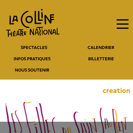
Navigation
Aller
au
principale
contenu
principal
Navigation
SPECTACLES
CALENDRIER
entête
INFOS PRATIQUES
BILLETTERIE
NOUS SOUTENIR
creation