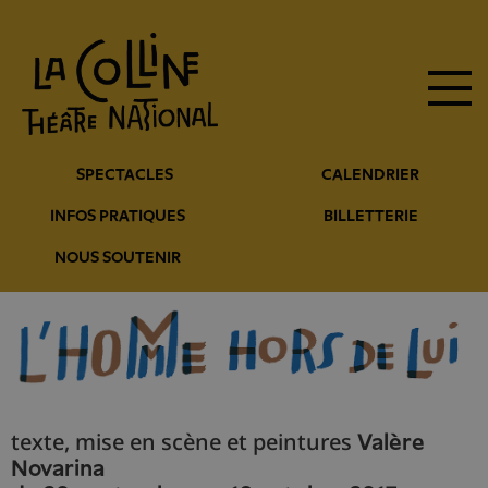
Navigation
Aller
au
principale
contenu
principal
Navigation
SPECTACLES
CALENDRIER
entête
INFOS PRATIQUES
BILLETTERIE
NOUS SOUTENIR
texte, mise en scène et peintures
Valère
Novarina