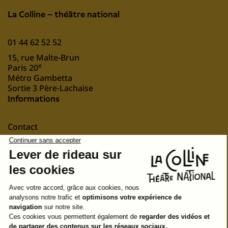
La Colline – théâtre national
01 44 62 52 52
15, rue Malte-Brun
e
Paris 20
Métro Gambetta
Sortie 3 Père-Lachaise
Informations
Contact
Mentions légales
nous soutenir
Suivez-nous