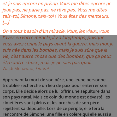
et je suis encore en prison. Vous me dites encore ne
joue pas, ne parle pas, ne rêve pas. Vous me dites
tais-toi, Simone, tais-toi ! Vous êtes des menteurs.
[…]
On a tous besoin d’un miracle. Vous, les vieux, vous
l’avez eu votre miracle, il y a longtemps, puisque
vous avez connu le pays avant la guerre, mais moi, je
suis née dans les bombes, mais je suis sûre que la
vie, c’est autre chose que des bombes, que ça peut
être autre chose, mais je ne sais pas quoi.
Wajdi Mouawad,
Littoral
Apprenant la mort de son père, une jeune personne
troublée recherche un lieu de paix pour enterrer son
corps. Elle décide alors de lui offrir une sépulture dans
son pays natal. Mais ce coin du monde est dévasté, les
cimetières sont pleins et les proches de son père
rejettent sa dépouille. Lors de ce périple, elle fera la
rencontre de Simone, une fille en colère qui elle aussi a