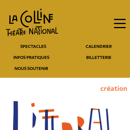
Navigation
Aller
au
principale
contenu
principal
Navigation
SPECTACLES
CALENDRIER
entête
INFOS PRATIQUES
BILLETTERIE
NOUS SOUTENIR
création