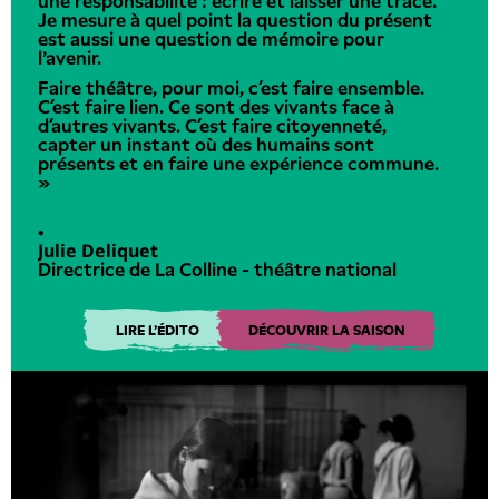
une responsabilité : écrire et laisser une trace.
Je mesure à quel point la question du présent
est aussi une question de mémoire pour
l'avenir.
Faire théâtre, pour moi, c’est faire ensemble.
C’est faire lien. Ce sont des vivants face à
d’autres vivants. C’est faire citoyenneté,
capter un instant où des humains sont
présents et en faire une expérience commune.
»
•
Julie Deliquet
Directrice de La Colline - théâtre national
LIRE L'ÉDITO
DÉCOUVRIR LA SAISON