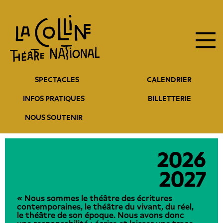
Navigation
Aller
au
principale
contenu
principal
Navigation
SPECTACLES
CALENDRIER
entête
INFOS PRATIQUES
BILLETTERIE
NOUS SOUTENIR
2026
2027
« Nous sommes le théâtre des écritures
contemporaines, le théâtre du vivant, du réel,
le théâtre de son époque. Nous avons donc