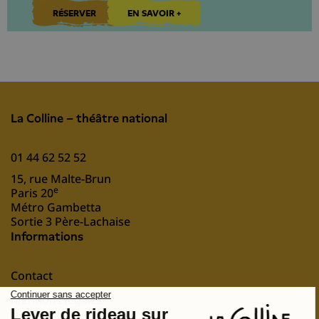
RÉSERVER
EN SAVOIR +
La Colline – théâtre national
01 44 62 52 52
15, rue Malte-Brun
e
Paris 20
Métro Gambetta
Sortie 3 Père-Lachaise
Informations
Contact
Mentions légales