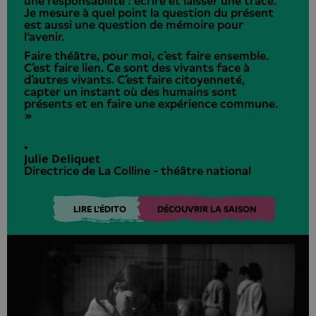
une responsabilité : écrire et laisser une trace.
Je mesure à quel point la question du présent
est aussi une question de mémoire pour
l'avenir.
Faire théâtre, pour moi, c’est faire ensemble.
C’est faire lien. Ce sont des vivants face à
d’autres vivants. C’est faire citoyenneté,
capter un instant où des humains sont
présents et en faire une expérience commune.
»
•
Julie Deliquet
Directrice de La Colline - théâtre national
LIRE L'ÉDITO
DÉCOUVRIR LA SAISON