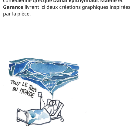
comédienne grecque
Danai Epithymiadi
.
Maëlle
et
Garance
livrent ici deux créations graphiques inspirées
par la pièce.