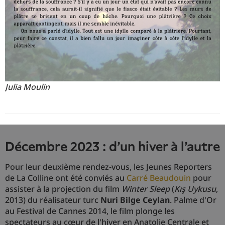
Julia Moulin
Décembre 2023 : d'un hiver à l'autre
Pour leur deuxième rendez-vous, les Jeunes Reporters
de La Colline ont été conviés au
Carré Beaudouin
pour
assister à la projection du film
Winter Sleep
(
Kış Uykusu
,
2013) du réalisateur turc
Nuri Bilge Ceylan
. Palme d'Or
au Festival de Cannes 2014, le film plonge les
spectateurs au cœur de l'hiver en Anatolie Centrale et