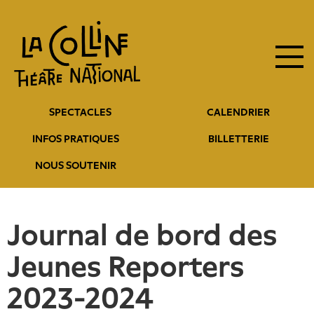
Navigation
Aller
au
principale
contenu
principal
Navigation
SPECTACLES
CALENDRIER
entête
INFOS PRATIQUES
BILLETTERIE
NOUS SOUTENIR
Journal de bord des
Jeunes Reporters
2023-2024