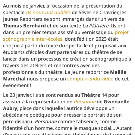
Au mois de janvier, à l’occasion de la présentation du
spectacle
Ils nous ont oubliés
de Séverine Chavrier, les
Jeunes Reporters se sont immergés dans l’univers de
Thomas Bernhard
et de son texte
La Plâtrière.
Ils ont
dans un premier temps assisté au vernissage du
projet
scénographie inter-écoles
, dont l’édition 2023 était
conçue à partir du texte du spectacle et proposait aux
étudiants d’écoles d'art partenaires du théâtre de se
lancer dans un processus de création scénographique à
travers des ateliers et rencontres avec des
professionnels du théâtre. La Jeune reportrice
Maëlle
Maréchal
nous propose un
compte-rendu vidéo
de cet
événement !
Le 23 janvier, ils se sont rendus au
Théâtre 14
pour
assister à la représentation de
Personne
de
Gwenaëlle
Aubry
, pièce dans laquelle l'autrice développe un
abécédaire poétique pour dresser le portrait de son
père disparu.
Personne
comme l’absence, comme
l’identité d’un homme, comme le masque social… Autant
d’enjeux qui se rattachent aux thématiques de la peur et