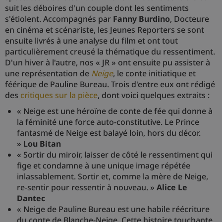
suit les déboires d'un couple dont les sentiments
s'étiolent. Accompagnés par
Fanny Burdino
, Docteure
en cinéma et scénariste, les Jeunes Reporters se sont
ensuite livrés à une analyse du film et ont tout
particulièrement creusé la thématique du ressentiment.
D'un hiver à l'autre, nos « JR » ont ensuite pu assister à
une représentation de
Neige
, le conte initiatique et
féérique de Pauline Bureau. Trois d'entre eux ont rédigé
des
critiques sur la pièce
, dont voici quelques extraits :
« Neige est une héroïne de conte de fée qui donne à
la féminité une force auto-constitutive. Le Prince
fantasmé de Neige est balayé loin, hors du décor.
»
Lou Bitan
« Sortir du miroir, laisser de côté le ressentiment qui
fige et condamne à une unique image répétée
inlassablement. Sortir et, comme la mère de Neige,
re-sentir pour ressentir à nouveau. »
Alice Le
Dantec
« Neige de Pauline Bureau est une habile réécriture
du conte de Blanche-Neige. Cette histoire touchante