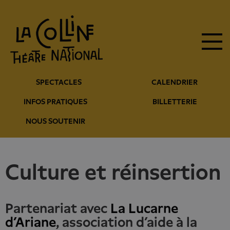
Navigation
Aller
au
principale
contenu
principal
Navigation
SPECTACLES
CALENDRIER
entête
INFOS PRATIQUES
BILLETTERIE
NOUS SOUTENIR
Culture et réinsertion
Partenariat avec
La Lucarne
d’Ariane
, association d’aide à la