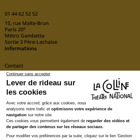
01 44 62 52 52
15, rue Malte-Brun
e
Paris 20
Métro Gambetta
Sortie 3 Père-Lachaise
Informations
Contact
Mentions légales
nous soutenir
Suivez-nous
Newsletter