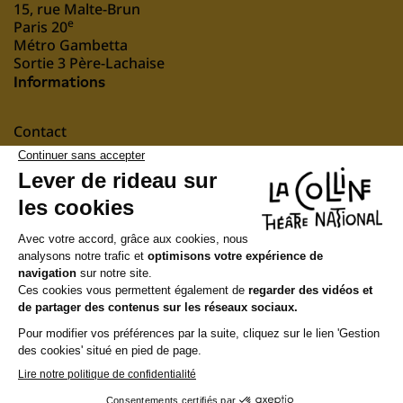
15, rue Malte-Brun
e
Paris 20
Métro Gambetta
Sortie 3 Père-Lachaise
Informations
Contact
Mentions légales
nous soutenir
Suivez-nous
Newsletter
Recevez notre actualité et notre programmation
S'INSCRIRE