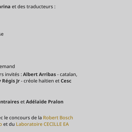
arina
et des traducteurs :
se
llemand
s invités :
Albert Arribas
- catalan,
 Régis Jr
- créole haïtien et
Cesc
ontraires
et
Adélaïde Pralon
c le concours de la
Robert Bosch
do
et du
Laboratoire CECILLE EA