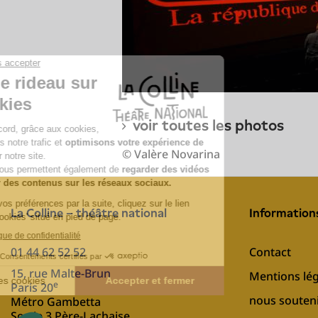
voir toutes les photos
© Valère Novarina
La Colline – théâtre national
Information
01 44 62 52 52
Contact
15, rue Malte-Brun
Mentions lég
e
Paris 20
nous souten
Métro Gambetta
Sortie 3 Père-Lachaise