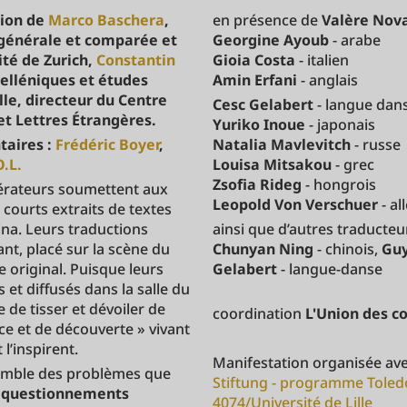
tion de
Marco Baschera
,
en présence de
Valère Nov
 générale et comparée et
Georgine Ayoub
- arabe
ité de Zurich,
Constantin
Gioia Costa
- italien
helléniques et études
Amin Erfani
- anglais
ille, directeur du Centre
Cesc Gelabert
- langue dan
et Lettres Étrangères.
Yuriko Inoue
- japonais
taires :
Frédéric Boyer
,
Natalia Mavlevitch
- russe
O.L.
Louisa Mitsakou
- grec
Zsofia Rideg
- hongrois
érateurs soumettent aux
Leopold Von Verschuer
- a
 courts extraits de textes
ina. Leurs traductions
ainsi que d’autres traducteur
ant, placé sur la scène du
Chunyan Ning
- chinois,
Guy
e original. Puisque leurs
Gelabert
- langue-danse
et diffusés dans la salle du
 de tisser et dévoiler de
coordination
L'Union des c
ce et de découverte » vivant
l’inspirent.
Manifestation organisée ave
nsemble des problèmes que
Stiftung - programme Tole
s
questionnements
4074/Université de Lille