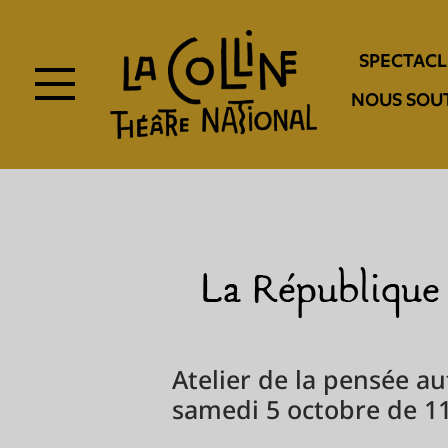
Aller
au
Navigation
contenu
SPECTACL
principal
entête
NOUS SOU
Atelier de la pensée a
samedi 5 octobre de 1