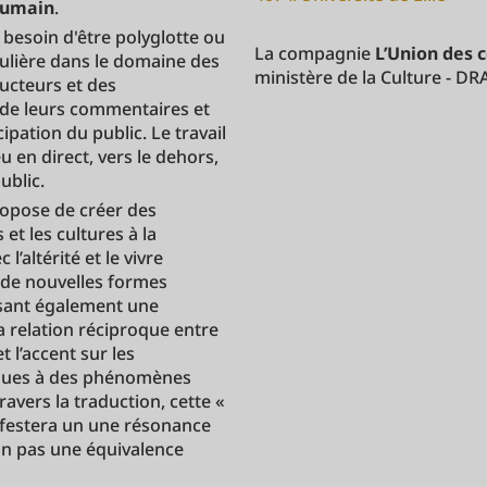
 humain
.
l besoin d'être polyglotte ou
La compagnie
L’Union des 
ulière dans le domaine des
ministère de la Culture - DR
ducteurs et des
de leurs commentaires et
pation du public. Le travail
u en direct, vers le dehors,
ublic.
opose de créer des
 et les cultures à la
l’altérité et le vivre
 de nouvelles formes
isant également une
a relation réciproque entre
t l’accent sur les
ngues à des phénomènes
avers la traduction, cette «
ifestera un une résonance
non pas une équivalence