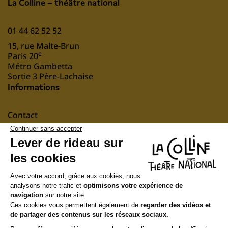
La Colline – théâtre national
01 44 62 52 52
15, rue Malte-Brun
e
Paris 20
Métro Gambetta
Sortie 3 Père-Lachaise
Informations
Contact
Mentions légales
nous soutenir
Suivez-nous
Newsletter