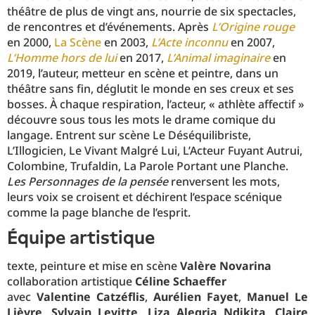
théâtre de plus de vingt ans, nourrie de six spectacles,
de rencontres et d’événements. Après
L’Origine rouge
en 2000,
La Scène
en 2003,
L’Acte inconnu
en 2007,
L’Homme hors de lui
en 2017,
L’Animal imaginaire
en
2019, l’auteur, metteur en scène et peintre, dans un
théâtre sans fin, déglutit le monde en ses creux et ses
bosses. À chaque respiration, l’acteur, « athlète affectif »
découvre sous tous les mots le drame comique du
langage. Entrent sur scène Le Déséquilibriste,
L’Illogicien, Le Vivant Malgré Lui, L’Acteur Fuyant Autrui,
Colombine, Trufaldin, La Parole Portant une Planche.
Les Personnages de la pensée
renversent les mots,
leurs voix se croisent et déchirent l’espace scénique
comme la page blanche de l’esprit.
équipe artistique
texte, peinture et mise en scène
Valère Novarina
collaboration artistique
Céline Schaeffer
avec
Valentine Catzéflis
,
Aurélien Fayet
,
Manuel Le
Lièvre
,
Sylvain Levitte
,
Liza Alegria Ndikita
,
Claire