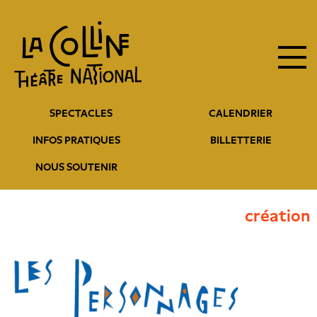
Navigation
Aller
au
principale
contenu
principal
Navigation
SPECTACLES
CALENDRIER
entête
INFOS PRATIQUES
BILLETTERIE
NOUS SOUTENIR
création