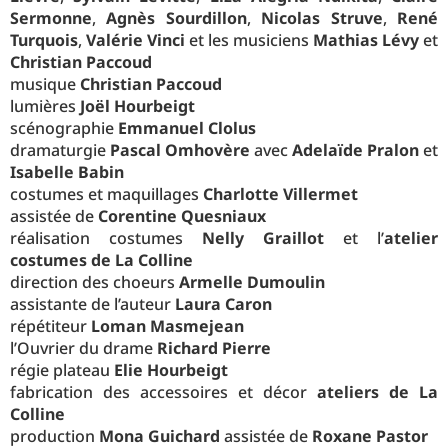
Sermonne
,
Agnès Sourdillon
,
Nicolas Struve
,
René
Turquois
,
Valérie Vinci
et les musiciens
Mathias Lévy
et
Christian Paccoud
musique
Christian Paccoud
lumières
Joël Hourbeigt
scénographie
Emmanuel Clolus
dramaturgie
Pascal Omhovère
avec
Adelaïde Pralon
et
Isabelle Babin
costumes et maquillages
Charlotte Villermet
assistée de
Corentine Quesniaux
réalisation costumes
Nelly Graillot
et l’
atelier
costumes de La Colline
direction des choeurs
Armelle Dumoulin
assistante de l’auteur
Laura Caron
répétiteur
Loman Masmejean
l’Ouvrier du drame
Richard Pierre
régie plateau
Elie Hourbeigt
fabrication des accessoires et décor
ateliers de La
Colline
production
Mona Guichard
assistée de
Roxane Pastor