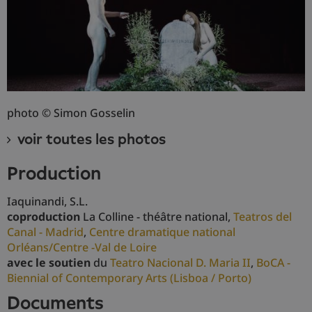
photo © Simon Gosselin
voir toutes les photos
production
Iaquinandi, S.L.
coproduction
La Colline - théâtre national,
Teatros del
Canal - Madrid
,
Centre dramatique national
Orléans/Centre -Val de Loire
avec le soutien
du
Teatro Nacional D. Maria II
,
BoCA -
Biennial of Contemporary Arts (Lisboa / Porto)
documents