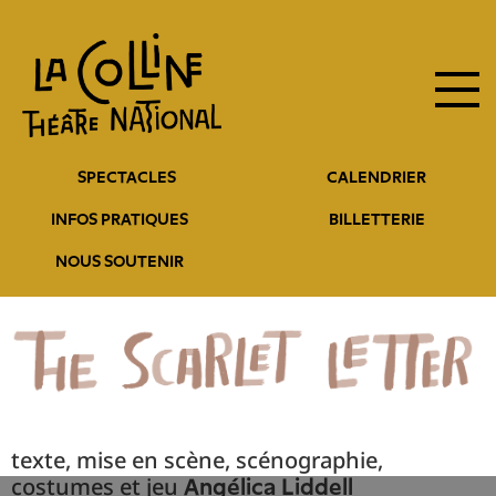
Navigation
Aller
au
principale
contenu
principal
Navigation
SPECTACLES
CALENDRIER
entête
INFOS PRATIQUES
BILLETTERIE
NOUS SOUTENIR
texte, mise en scène, scénographie,
costumes et jeu
Angélica Liddell