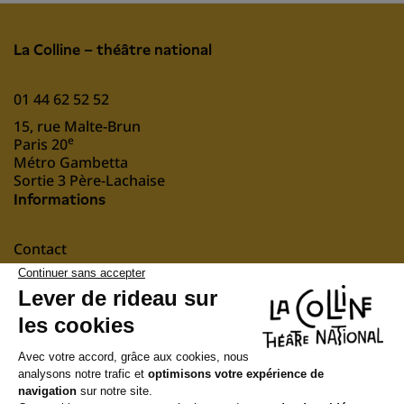
La Colline – théâtre national
01 44 62 52 52
15, rue Malte-Brun
e
Paris 20
Métro Gambetta
Sortie 3 Père-Lachaise
Informations
Contact
Mentions légales
nous soutenir
Suivez-nous