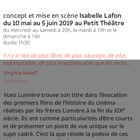
concept et mise en scène
Isabelle Lafon
du 10 mai au 5 juin 2019 au Petit Théâtre
du mercredi au samedi à 20h, le mardi à 19h et le
dimanche à 16h
durée 1h30
Il n’y a rien de plus libre, de plus sauvage, de plus
indomptable, de plus irresponsable que les mots…
Virginia Woolf
"Le Métier"
Vues Lumière
trouve son titre dans l’évocation
des premiers films de l’histoire du cinéma
e
réalisés par les frères Lumière à la fin du XIX
siècle. Ils ont comme particularités d’être courts
et de présenter un point de vue unique sur le
sujet cadré. C’est là que réside la poésie de ces