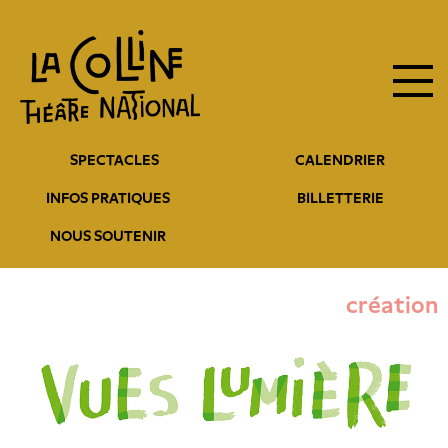
Navigation
Aller
au
principale
contenu
principal
Navigation
SPECTACLES
CALENDRIER
entête
INFOS PRATIQUES
BILLETTERIE
NOUS SOUTENIR
création