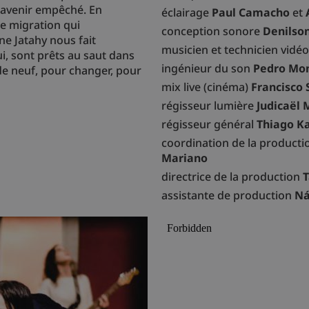
n avenir empêché. En
éclairage
Paul Camacho
et
de migration qui
conception sonore
Denilso
ne Jatahy nous fait
musicien et technicien vidé
i, sont prêts au saut dans
ingénieur du son
Pedro Mo
de neuf, pour changer, pour
mix live (cinéma)
Francisco 
régisseur lumière
Judicaël 
régisseur général
Thiago K
coordination de la productio
Mariano
directrice de la production
T
assistante de production
Ná