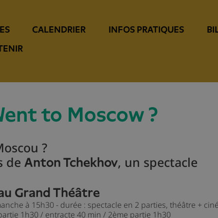
ES
CALENDRIER
INFOS PRATIQUES
BI
TENIR
Went to Moscow ?
 Moscou ?
s de
, un spectacle
Anton Tchekhov
au Grand Théâtre
anche à 15h30 - durée : spectacle en 2 parties, théâtre + ci
partie 1h30 / entracte 40 min / 2ème partie 1h30