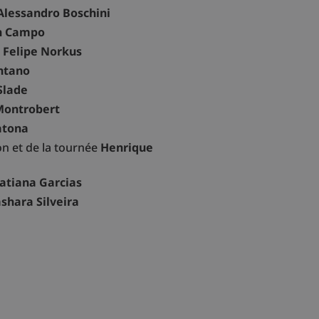
Alessandro Boschini
n Campo
o
Felipe Norkus
ntano
Slade
Montrobert
atona
n et de la tournée
Henrique
atiana Garcias
shara Silveira