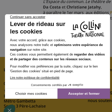
L'Espace du commun. Le théâtre de C
Da Costa
et
Christiane Jatahy
,
à paraître le 1er mars aux éditions
P
"
thtr
" co-dirigée par Arnaud Maïsetti
compagnie
Cia Vertice de Teatro
La Colline – théâtre national
Information
01 44 62 52 52
Contact
15, rue Malte-Brun
Mentions lég
e
Paris 20
nous souten
Métro Gambetta
Sortie 3 Père-Lachaise