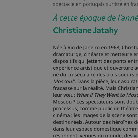
spectacle en portugais surtitré en fra
À cette époque de l’année
Christiane Jatahy
Née à Rio de Janeiro en 1968, Christi
dramaturge, cinéaste et metteure en
dispositifs qui jettent des ponts entre
expérience artistique et ouverture 
né du cri séculaire des trois soeurs
Moscou!
”. Dans la pièce, leur aspira
fracasse sur la réalité. Mais Christi
leur vœu:
What if They Went to Mos
Moscou ? Les spectateurs sont doub
processus, comme public de théâtr
cinéma : les images de la scène sont
destins réels. Autour des héroïnes 
dans leur espace domestique comme
résonnent, venues du monde, des vi