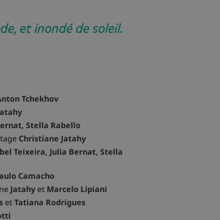
de, et inondé de soleil.
Anton Tchekhov
Jatahy
Bernat, Stella Rabello
ntage
Christiane Jatahy
bel Teixeira, Julia Bernat, Stella
aulo Camacho
ane
Jatahy
et
Marcelo Lipiani
os
et
Tatiana Rodrigues
tti