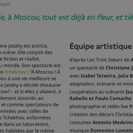
nçais
, à Moscou, tout est déjà en fleur, et tiè
équipe artistique
ane Jatahy est actrice,
 scène. Elle conçoit des
 fiction et réalité,
d’après Les Trois Sœurs de
au monde. Son spectacle est
un spectacle de
Christiane 
 de
Tchekhov
:
“À Moscou ! À
avec
Isabel Teixeira, Julia 
tion à une vie meilleure se
adaptation, scénario et mo
ane Jatahy a décidé d’exaucer
cow?
– et si elles y allaient, à
coopération au scénario
Isa
lement associés au
Rabello et Paulo Camacho
e et comme spectateurs de
photographie et vidéo live
P
 mixées avec celles de
création des décors Christi
de Tchekhov, enfermées
costumes
Antonio Medeir
 dans un laboratoire,
musique
Domenico Lancelo
es habitées par le même