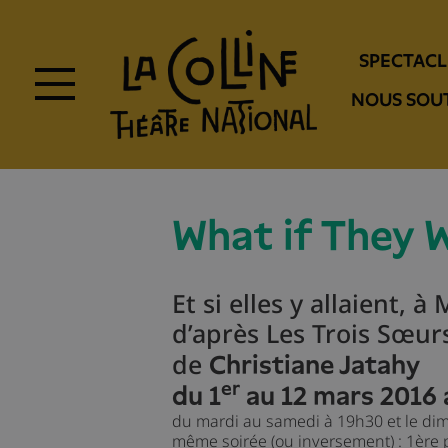
Aller
au
Navigation
contenu
SPECTACL
principal
entête
NOUS SOU
What if They 
Et si elles y allaient, à
d’après Les Trois Sœur
de
Christiane Jatahy
er
du 1
au 12 mars 2016 
du mardi au samedi à 19h30 et le dim
même soirée (ou inversement) : 1ère 