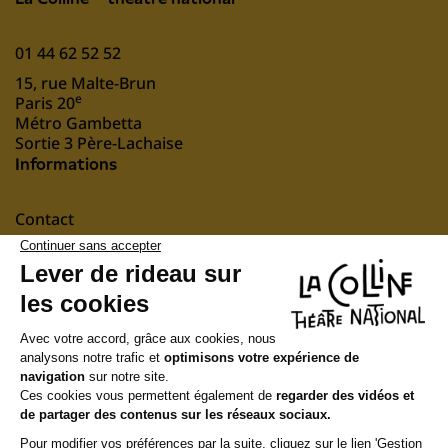
01 44 62 52 52
15, rue Malte-Brun
e
Paris 20
Métro Gambetta
Sortie 3 Père-Lachaise
Informations
Contact
Mentions légales
nous soutenir
Suivez-nous
Newsletter