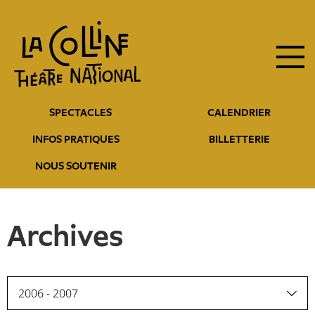
Navigation
Aller
au
principale
contenu
principal
Navigation
SPECTACLES
CALENDRIER
entête
INFOS PRATIQUES
BILLETTERIE
NOUS SOUTENIR
Archives
2006 - 2007