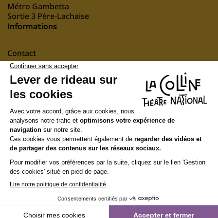
Métro Gambetta
Sortie 3 Père-Lachaise
Informations
Contact
Mentions légales
nous soutenir
Suivez-nous
Newsletter
Recevez notre actualité et notre programmation
S'INSCRIRE