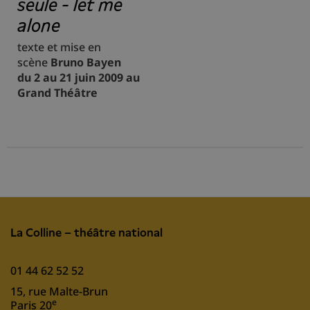
seule - let me
alone
texte et mise en
scène
Bruno Bayen
du 2 au 21 juin 2009 au
Grand Théâtre
La Colline – théâtre national
01 44 62 52 52
15, rue Malte-Brun
e
Paris 20