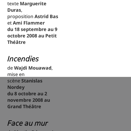
texte
Marguerite
Duras
,
proposition
Astrid Bas
et
Ami Flammer
du 18 septembre au 9
octobre 2008 au Petit
Théâtre
Incendies
de
Wajdi Mouawad
,
mise en
scène
Stanislas
Nordey
du 8 octobre au 2
novembre 2008 au
Grand Théâtre
Face au mur