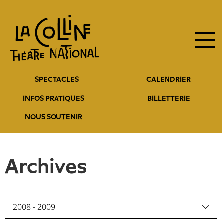
Navigation
Aller
au
principale
contenu
principal
Navigation
SPECTACLES
CALENDRIER
entête
INFOS PRATIQUES
BILLETTERIE
NOUS SOUTENIR
Archives
2008 - 2009