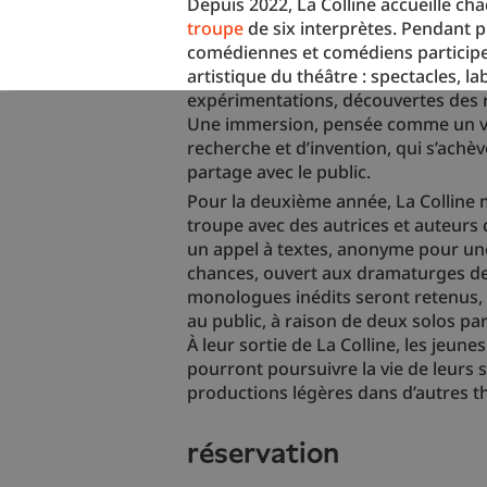
Depuis 2022, La Colline accueille c
troupe
de six interprètes. Pendant p
comédiennes et comédiens participen
artistique du théâtre : spectacles, l
expérimentations, découvertes des r
Une immersion, pensée comme un vér
recherche et d’invention, qui s’achè
partage avec le public.
Pour la deuxième année, La Colline 
troupe avec des autrices et auteurs 
un appel à textes, anonyme pour une
chances, ouvert aux dramaturges de
monologues inédits seront retenus, 
au public, à raison de deux solos par
À leur sortie de La Colline, les jeune
pourront poursuivre la vie de leurs 
productions légères dans d’autres t
réservation