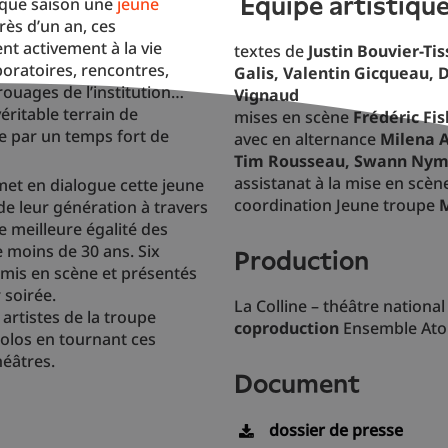
équipe artistiqu
haque saison une
jeune
rès d’un an, ces
t activement à la vie
textes de
Justin Bouvier-Ti
aboratoires, rencontres,
Galis, Valentin Gicqueau, 
ouages de l’institution…
Vignaud
itable terrain de
mises en scène
Frédéric Fi
ve par un temps fort de
avec en alternance
Milena A
Tim Rousseau, Swann Nymp
assistanat à la mise en scè
met en dialogue cette jeune
coordination Jeune troupe
de leur génération à travers
 meilleure égalité des
 moins de 30 ans. Six
production
mis en scène et présentés
 soirée.
La Colline – théâtre national
s artistes de la troupe
coproduction
Ensemble Atop
solos en tournant ces
héâtres.
document
dossier de presse