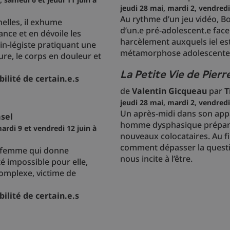
jeudi 28 mai, mardi 2, vendredi
Au rythme d’un jeu vidéo, B
nelles, il exhume
d’un.e pré-adolescent.e face
ance et en dévoile les
harcèlement auxquels iel es
in-légiste pratiquant une
métamorphose adolescente
ture, le corps en douleur et
La Petite Vie de Pier
ilité de certain.e.s
de
Valentin Gicqueau
par
T
jeudi 28 mai, mardi 2, vendredi
Un après-midi dans son appa
asel
homme dysphasique prépare
ardi 9 et vendredi 12 juin à
nouveaux colocataires. Au fi
comment dépasser la question
ne femme qui donne
nous incite à l’être.
é impossible pour elle,
complexe, victime de
ilité de certain.e.s