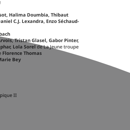
e
ssot, Halima Doumbia, Thibaut
Daniel C.J. Lexandra, Enzo Séchaud-
sbach
rvois, Tristan Glasel, Gabor Pinter,
har, Lola Sorel
de La Jeune troupe
ne
Florence Thomas
Marie Bey
ique II