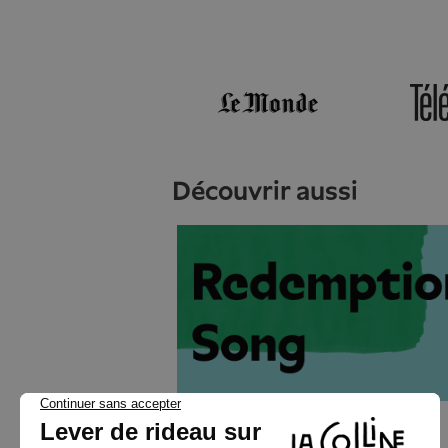
découvrir aussi
Léonora Miano