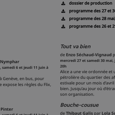
dossier de production
programme des 27 et 30 
programme des 28 mai, 2
programme des 26 et 29 
Tout va bien
de
Enzo Séchaud-Vignaud
p
mercredi 27 et samedi 30 mai, j
 Nymphar
20h
 samedi 6 et jeudi 11 juin à
Alice a une vie ordonnée et
pétrolière du quartier des af
 à Genève, en bus, pour
estivale pour un mois d’avril
e expose les règles du Flix,
bien. Jusqu’au jour où d’ét
son organisation.
Bouche-cousue
Pinter
de
Thibaut Galis
par
Lola S
 samedi 6 et jeudi 11 juin à