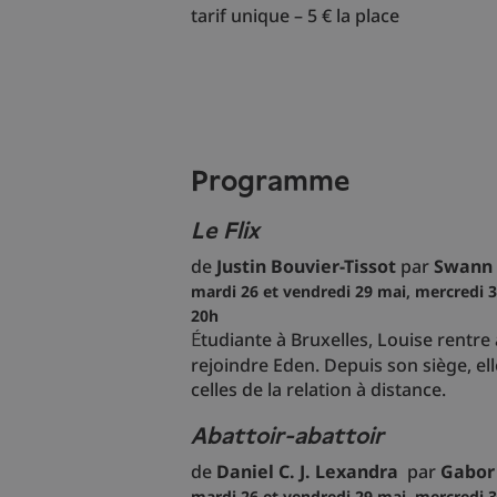
tarif unique – 5 € la place
programme
Le Flix
de
Justin Bouvier-Tissot
par
Swann
mardi 26 et vendredi 29 mai, mercredi 3,
20h
tudiante à Bruxelles, Louise rentre
É
rejoindre Eden. Depuis son siège, ell
celles de la relation à distance.
Abattoir-abattoir
de
Daniel C. J. Lexandra
par
Gabor 
mardi 26 et vendredi 29 mai, mercredi 3,