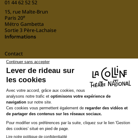
01 44 62 52 52
15, rue Malte-Brun
e
Paris 20
Métro Gambetta
Sortie 3 Père-Lachaise
Informations
Contact
Mentions légales
nous soutenir
Suivez-nous
Newsletter
Recevez notre actualité et notre programmation