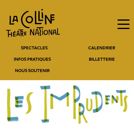
Navigation
Aller
au
principale
contenu
principal
Navigation
SPECTACLES
CALENDRIER
entête
INFOS PRATIQUES
BILLETTERIE
NOUS SOUTENIR