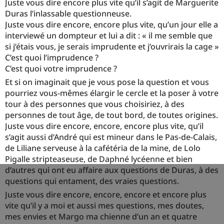
Juste vous dire encore plus vite qu’il s’agit de Marguerite
Duras l’inlassable questionneuse.
Juste vous dire encore, encore plus vite, qu’un jour elle a
interviewé un dompteur et lui a dit : « il me semble que
si j’étais vous, je serais imprudente et j’ouvrirais la cage »
C’est quoi l’imprudence ?
C’est quoi votre imprudence ?
Et si on imaginait que je vous pose la question et vous
pourriez vous-mêmes élargir le cercle et la poser à votre
tour à des personnes que vous choisiriez, à des
personnes de tout âge, de tout bord, de toutes origines.
Juste vous dire encore, encore, encore plus vite, qu’il
s’agit aussi d’André qui est mineur dans le Pas-de-Calais,
de Liliane serveuse à la cafétéria de la mine, de Lolo
Pigalle stripteaseuse, de Daphné lycéenne et bien
d’autres qui ont eu affaire aux questions de Duras, à des
questions qui entament, des vraies questions.
Juste vous dire encore, encore, encore et encore plus
vite qu’il y a moi et aussi mes questions, mes doutes,
mes envies et Margo ma chienne d’un an et quatre