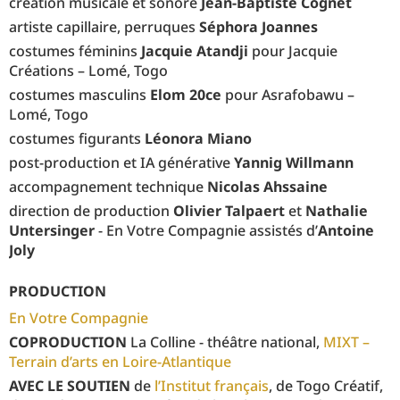
création musicale et sonore
Jean-Baptiste Cognet
artiste capillaire, perruques
Séphora Joannes
costumes féminins
Jacquie Atandji
pour Jacquie
Créations – Lomé, Togo
costumes masculins
Elom 20ce
pour Asrafobawu –
Lomé, Togo
costumes figurants
Léonora Miano
post-production et IA générative
Yannig Willmann
accompagnement technique
Nicolas Ahssaine
direction de production
Olivier Talpaert
et
Nathalie
Untersinger
- En Votre Compagnie assistés d’
Antoine
Joly
PRODUCTION
En Votre Compagnie
COPRODUCTION
La Colline - théâtre national,
MIXT –
Terrain d’arts en Loire-Atlantique
AVEC LE SOUTIEN
de
l’Institut français
, de Togo Créatif,