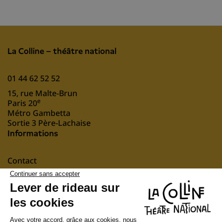
La Colline – théâtre national
01 44 62 52 52
15, rue Malte-Brun
e
Paris 20
Métro Gambetta
Sortie 3 Père-Lachaise
Informations
Contact
Mentions légales
nous soutenir
Suivez-nous