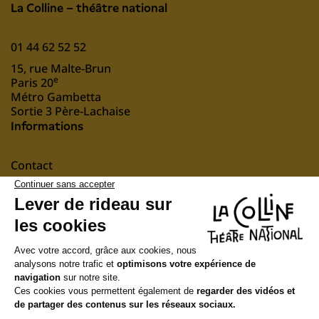
La Colline – théâtre national
01 44 62 52 52
15, rue Malte-Brun
e
Paris 20
Métro Gambetta
Sortie 3 Père-Lachaise
Informations
Contact
Mentions légales
nous soutenir
Suivez-nous
Newsletter