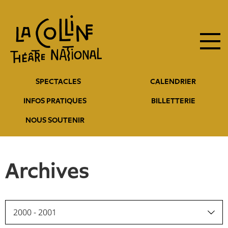
Navigation
Aller
au
principale
contenu
principal
Navigation
SPECTACLES
CALENDRIER
entête
INFOS PRATIQUES
BILLETTERIE
NOUS SOUTENIR
Archives
2000 - 2001