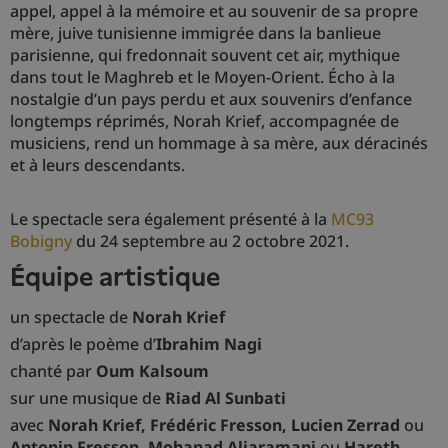
appel, appel à la mémoire et au souvenir de sa propre
mère, juive tunisienne immigrée dans la banlieue
parisienne, qui fredonnait souvent cet air, mythique
dans tout le Maghreb et le Moyen-Orient. Écho à la
nostalgie d’un pays perdu et aux souvenirs d’enfance
longtemps réprimés, Norah Krief, accompagnée de
musiciens, rend un hommage à sa mère, aux déracinés
et à leurs descendants.
Le spectacle sera également présenté à la
MC93
Bobigny
du 24 septembre au 2 octobre 2021.
équipe artistique
un spectacle de
Norah Krief
d’après le poème d’
Ibrahim Nagi
chanté par
Oum Kalsoum
sur une musique de
Riad Al Sunbati
avec
Norah Krief, Frédéric Fresson,
Lucien Zerrad
ou
Antonin Fresson, Mohanad Aljaramani
ou
Hareth