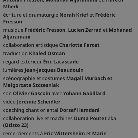
Mhedi
écriture et dramaturgie
Norah Krief
et
Frédéric
Fresson
musique
Frédéric Fresson, Lucien Zerrad
et
Mohanad
Aljaramani
collaboration artistique
Charlotte Farcet
traduction
Khaled Osman
regard extérieur
Éric Lacascade
lumières
Jean-Jacques Beaudouin
scénographie et costumes
Magali Murbach et
Malgorzata Szczesniak
son
Olivier Gascoin
avec
Yohann Gabillard
vidéo
Jérémie Scheidler
coaching chant oriental
Dorsaf Hamdani
collaboration live et machines
Duma Poutet
aka
(Otisto 23)
remerciements à
Eric Wittersheim
et
Marie