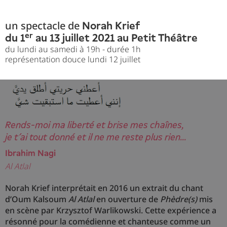
un spectacle de
Norah Krief
er
du 1
au 13 juillet 2021 au Petit Théâtre
du lundi au samedi à 19h - durée 1h
représentation douce lundi 12 juillet
Rends-moi ma liberté et brise mes chaînes,
je t’ai tout donné et il ne me reste plus rien...
Ibrahim Nagi
Al Atlal
Norah Krief interprétait en 2016 un extrait du chant
d’Oum Kalsoum
Al Atlal
en ouverture de
Phèdre(s)
mis
en scène par Krzysztof Warlikowski. Cette expérience a
résonné pour la comédienne et chanteuse comme un