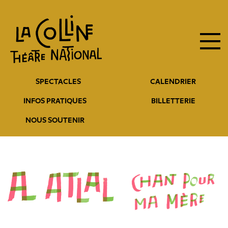
Navigation
Aller
au
principale
contenu
principal
Navigation
SPECTACLES
CALENDRIER
entête
INFOS PRATIQUES
BILLETTERIE
NOUS SOUTENIR