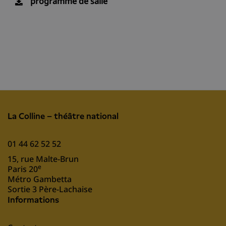
programme de salle
La Colline – théâtre national
01 44 62 52 52
15, rue Malte-Brun
e
Paris 20
Métro Gambetta
Sortie 3 Père-Lachaise
Informations