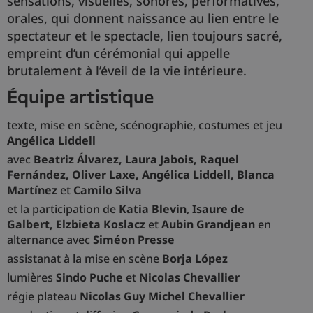
sensations, visuelles, sonores, performatives,
orales, qui donnent naissance au lien entre le
spectateur et le spectacle, lien toujours sacré,
empreint d’un cérémonial qui appelle
brutalement à l’éveil de la vie intérieure.
équipe artistique
texte, mise en scène, scénographie, costumes et jeu
Angélica Liddell
avec
Beatriz Álvarez, Laura Jabois, Raquel
Fernández, Oliver Laxe, Angélica Liddell, Blanca
Martínez
et
Camilo Silva
et la participation de
Katia Blevin
,
Isaure de
Galbert,
Elzbieta Koslacz
et
Aubin Grandjean
en
alternance avec
Siméon Presse
assistanat à la mise en scène
Borja López
lumières
Sindo Puche
et
Nicolas Chevallier
régie plateau
Nicolas Guy
Michel Chevallier