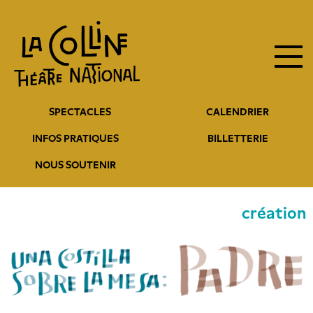
Navigation
Aller
au
principale
contenu
principal
Navigation
SPECTACLES
CALENDRIER
entête
INFOS PRATIQUES
BILLETTERIE
NOUS SOUTENIR
création