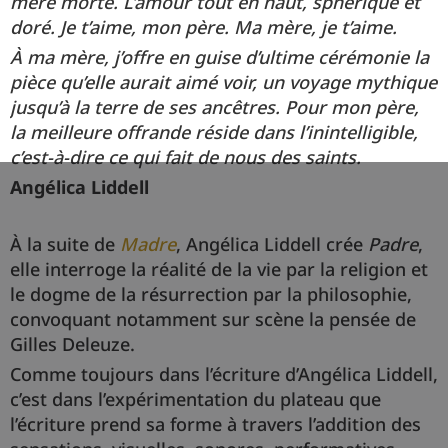
mère morte. L’amour tout en haut, sphérique et
doré. Je t’aime, mon père. Ma mère, je t’aime.
À ma mère, j’offre en guise d’ultime cérémonie la
pièce qu’elle aurait aimé voir, un voyage mythique
jusqu’à la terre de ses ancêtres. Pour mon père,
la meilleure offrande réside dans l’inintelligible,
c’est-à-dire ce qui fait de nous des saints.
Angélica Liddell
À la suite de
Madre
, Angélica Liddell crée
Padre
,
elle interroge la réalité de la vie par la religion et
le dogme de la résurrection par la philosophie,
convoquant notamment sur scène la pensée de
Gilles Deleuze.
Comme toujours dans l’écriture d’Angélica Liddell,
c’est dans l’expérimentation du plateau que
l’écriture prend sa forme à travers l’addition des