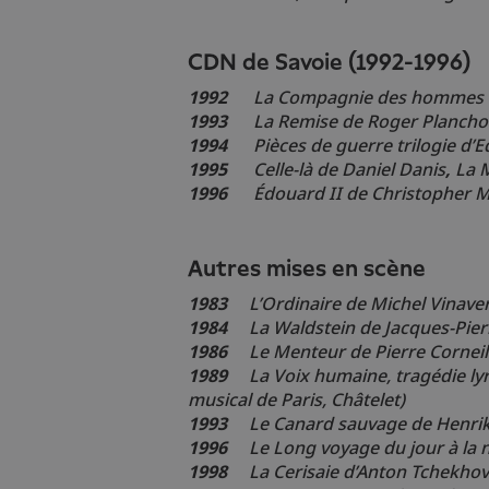
CDN de Savoie (1992-1996)
1992
La Compagnie des hommes
1993
La Remise
de Roger Planch
1994
Pièces de guerre
trilogie d’
1995
Celle-là
de Daniel Danis
,
La 
1996
É
douard II
de Christopher 
Autres mises en scène
1983
L’Ordinaire de Michel Vinaver
1984
La Waldstein de Jacques-Pier
1986
Le Menteur de Pierre Corneil
1989
La Voix humaine, tragédie lyr
musical de Paris, Châtelet)
1993
Le Canard sauvage de Henrik
1996
Le Long voyage du jour à la 
1998
La Cerisaie d’Anton Tchekhov