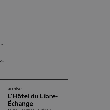
nc
e-
archives
L’Hôtel du Libre-
Échange
texte Georges Feydeau