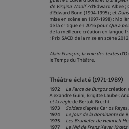
de Virgina Woolf ?
d’Edward Albee ; 
d’Edward Bond (1994-1995) ; et
Dans
mise en scène en 1997-1998) ; Molière
de la critique en 2016 pour
Qui a peu
de la meilleure création en langue 
; Prix SACD de la mise en scène 2012
Alain Françon, la voie des textes
d’Od
le Temps du Théâtre.
Théâtre éclaté (1971-1989)
1972
La Farce de Burgos
création c
Alexandre Guini, Brigitte Lauber, An
et la règle
de Bertolt Brecht
1973
Soldats
d’après Carlos Reyes
1974
Le Jour de la dominante
de R
1975
Les Branlefer de Heinrich He
1977
Le Nid de Franz Xaver Krœtz