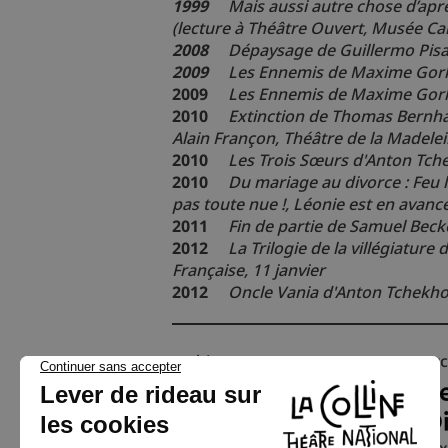
1999
Mais aussi autre chose d’aprè
(lecture à Théâtre Ouvert, Musée Ca
2008
Dépaysage de Guillermo Pisa
2009
Les Ennemis de Maxime Gorki,
2009
Les Ennemis de Maxime Gorki
2010
Extinction de Thomas Bernhar
Alain Françon, Théâtre de la Madele
2010
Les Trois Sœurs d'Anton Tche
2010
Du mariage au divorce : Feu
pas toute nue !, Léonie est en avan
2011
Fin de partie de Samuel Beck
2012
La Trilogie de la villégiature
Française, 11 janvier
2012
Oncle Vania d'Anton Tchekho
archives
arc
Chaise
L
texte Edward Bond
D
mise en scène Alain Françon
tex