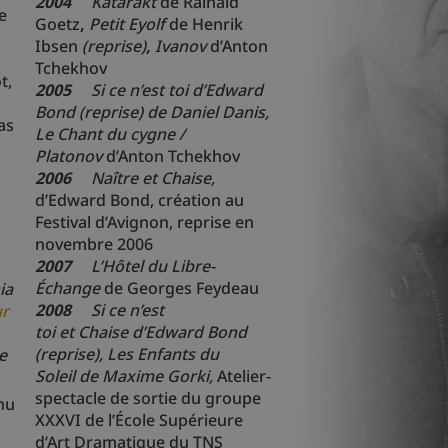
2004
Katarakt
de Rainald
e
Goetz
,
Petit Eyolf
de Henrik
Ibsen
(reprise)
,
Ivanov
d’Anton
Tchekhov
t,
2005
Si ce n’est toi
d’Edward
Bond (reprise)
de
Daniel Danis
,
as
Le Chant du cygne /
Platonov
d’Anton Tchekhov
2006
Naître
et
Chaise
,
d’Edward Bond, création au
Festival d’Avignon, reprise en
novembre 2006
2007
L’Hôtel du Libre-
Échange
de Georges Feydeau
ia
2008
Si ce n’est
ur
toi
et
Chaise
d’Edward Bond
(reprise)
, Les Enfants du
e
Soleil
de Maxime Gorki,
Atelier-
spectacle de sortie du groupe
nu
XXXVI de l’École Supérieure
d’Art Dramatique du TNS