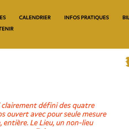
ES
CALENDRIER
INFOS PRATIQUES
BI
TENIR
 clairement défini des quatre
ps ouvert avec pour seule mesure
, entière. Le Lieu, un non-lieu