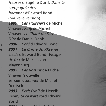
Heures
d’Eugène Durif
,
Dans la
compagnie des
hommes
d’Edward Bond
(nouvelle version)
1999
Les Huissiers
de Michel
Vinaver
,
King
de Michel
Vinaver
,
Le Chant du Dire-
Dire
de Daniel Danis
2000
Café
d’Edward Bond
n-
2001
Le Crime du XXIème
en
siècle
d’Edward Bond
,
Visage
de feu
de Marius von
Mayenburg
r
;
2002
Les Voisins
de Michel
Vinaver (nouvelle
version)
,
Skinner
de Michel
Deutsch
a
2003
Petit Eyolf
de Henrik
Ibsen
,
Si ce n’est toi
d’Edward
Bond