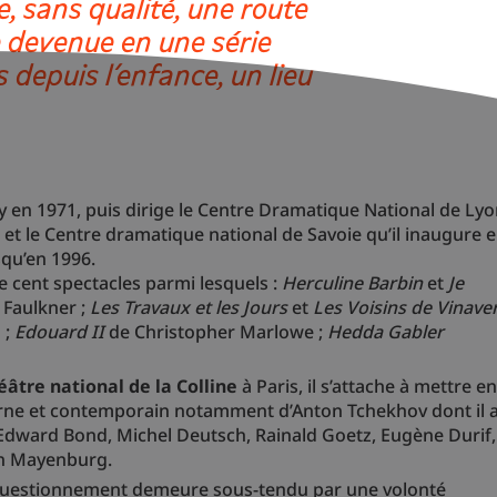
, sans qualité, une route
devenue en une série
 depuis l’enfance, un lieu
cy en 1971, puis dirige le Centre Dramatique National de Lyo
et le Centre dramatique national de Savoie qu’il inaugure 
squ’en 1996.
de cent spectacles parmi lesquels :
Herculine Barbin
et
Je
 Faulkner ;
Les Travaux et les Jours
et
Les Voisins de Vinave
 ;
Edouard II
de Christopher Marlowe ;
Hedda Gabler
éâtre national de la Colline
à Paris, il s’attache à mettre en
rne et contemporain notamment d’Anton Tchekhov dont il 
Edward Bond, Michel Deutsch, Rainald Goetz, Eugène Durif,
on Mayenburg.
le questionnement demeure sous-tendu par une volonté