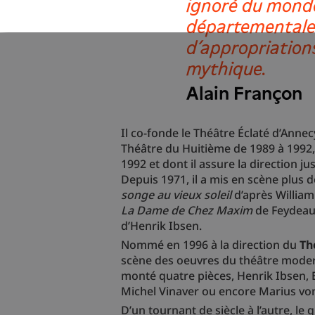
ignoré du monde
départementale 
d’appropriations
mythique.
Alain Françon
Il co-fonde le Théâtre Éclaté d’Anne
Théâtre du Huitième de 1989 à 1992, 
1992 et dont il assure la direction ju
Depuis 1971, il a mis en scène plus 
songe au vieux soleil
d’après William
La Dame de Chez Maxim
de Feydeau
d’Henrik Ibsen.
Nommé en 1996 à la direction du
Th
scène des oeuvres du théâtre mode
monté quatre pièces, Henrik Ibsen, 
Michel Vinaver ou encore Marius v
D’un tournant de siècle à l’autre, 