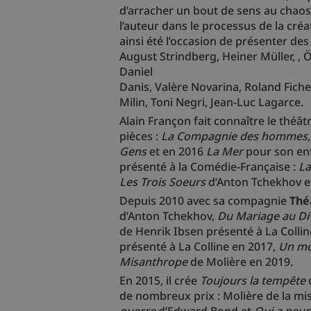
d’arracher un bout de sens au chaos
l’auteur dans le processus de la cré
ainsi été l’occasion de présenter de
August Strindberg, Heiner Müller, , 
Daniel
Danis, Valère Novarina, Roland Fich
Milin, Toni Negri, Jean-Luc Lagarce.
Alain Françon fait connaître le théâ
pièces :
La Compagnie des hommes, Piè
Gens
et en 2016
La Mer
pour son ent
présenté à la Comédie-Française :
La 
Les Trois Soeurs
d’Anton Tchekhov 
Depuis 2010 avec sa compagnie
Thé
d’Anton Tchekhov,
Du Mariage au Div
de Henrik Ibsen présenté à La Colli
présenté à La Colline en 2017,
Un mo
Misanthrope
de Molière en 2019.
En 2015, il crée
Toujours la tempête
de nombreux prix : Molière de la m
guerre
d’Edward Bond et
Qui a peur