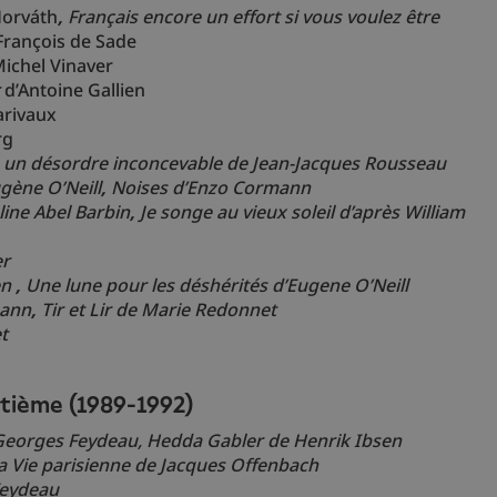
orváth
,
Français encore un effort si vous voulez être
rançois de Sade
ichel Vinaver
d’Antoine Gallien
rivaux
rg
 un désordre inconcevable de Jean-Jacques Rousseau
gène O’Neill
,
Noises
d’Enzo Cormann
ine Abel Barbin
,
Je songe au vieux soleil
d’après William
er
en
,
Une lune pour les déshérités
d’Eugene O’Neill
mann
,
Tir et Lir
de Marie Redonnet
t
tième (1989-1992)
Georges Feydeau
, Hedda Gabler de Henrik Ibsen
La Vie parisienne
de Jacques Offenbach
eydeau