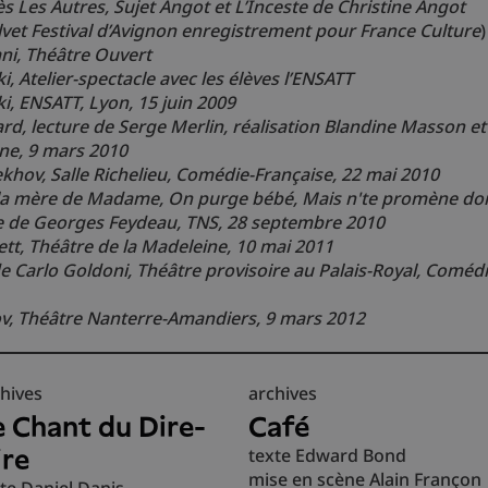
s Les Autres, Sujet Angot et L’Inceste de Christine Angot
lvet Festival d’Avignon enregistrement pour France Culture
)
ni, Théâtre Ouvert
 Atelier-spectacle avec les élèves l’ENSATT
, ENSATT, Lyon, 15 juin 2009
d, lecture de Serge Merlin, réalisation Blandine Masson et
ine, 9 mars 2010
khov, Salle Richelieu, Comédie-Française, 22 mai 2010
 la mère de Madame, On purge bébé, Mais n'te promène do
ce de Georges Feydeau, TNS,
28
septembre 2010
ett, Théâtre de la Madeleine, 10 mai 2011
 de Carlo Goldoni, Théâtre provisoire au Palais-Royal, Comédi
v, Théâtre Nanterre-Amandiers, 9 mars 2012
hives
archives
e Chant du Dire-
Café
ire
texte Edward Bond
mise en scène Alain Françon
te Daniel Danis