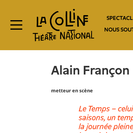
Aller
au
Navigation
contenu
SPECTACL
principal
entête
NOUS SOU
Alain Françon
metteur en scène
Le Temps – celui
saisons, un tem
la journée pleine