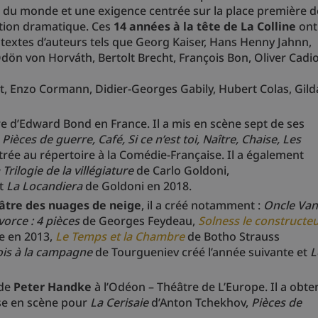
 du monde et une exigence centrée sur la place première d
ation dramatique. Ces
14 années à la tête de La Colline
ont
s textes d’auteurs tels que Georg Kaiser, Hans Henny Jahnn,
Ödön von Horváth, Bertolt Brecht, François Bon, Oliver Cadio
et, Enzo Cormann, Didier-Georges Gabily, Hubert Colas, Gild
tre d’Edward Bond en France. Il a mis en scène sept de ses
ces de guerre, Café, Si ce n’est toi, Naître, Chaise, Les
rée au répertoire à la Comédie-Française. Il a également
Trilogie de la villégiature
de Carlo Goldoni,
et
La Locandiera
de Goldoni en 2018.
âtre des nuages de neige
, il a créé notamment :
Oncle Van
orce : 4 pièces
de Georges Feydeau,
Solness le constructe
ne en 2013,
Le Temps et la Chambre
de Botho Strauss
is à la campagne
de Tourgueniev créé l’année suivante et
L
de
Peter Handke
à l’Odéon – Théâtre de L’Europe. Il a obte
ise en scène pour
La Cerisaie
d’Anton Tchekhov,
Pièces de