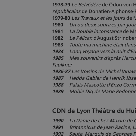
1978-79
Le Belvédère
de Ödön von H
républicains
de Donatien-Alphonse-F
1979-80
Les Travaux et les jours
de M
1980
Un ou deux sourires par jour
1981
La Double inconstance
de Ma
1982
Le Pélican
d’August Strindbe
1983
Toute ma machine était dans
1984
Long voyage vers la nuit
d’Eu
1985
Mes souvenirs
d’après Hercul
Faulkner
1986-87
Les Voisins
de Michel Vinav
1987
Hedda Gabler
de Henrik Ibs
1988
Palais Mascotte
d’Enzo Cor
1989
Mobie Diq
de Marie Redonne
CDN de Lyon Théâtre du Hui
1990
La Dame de chez Maxim
de 
1991
Britannicus
de Jean Racine
, 
1992
Saute, Marquis
de Georges F