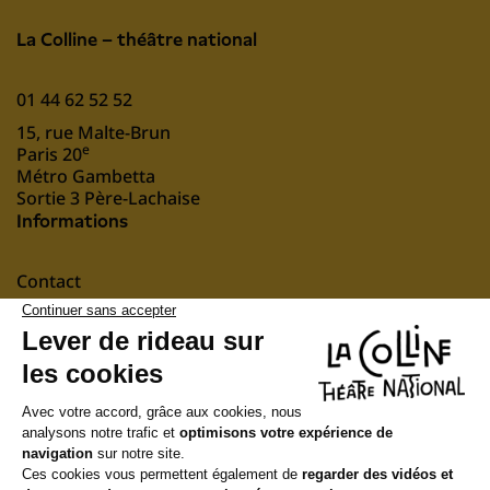
La Colline – théâtre national
01 44 62 52 52
15, rue Malte-Brun
e
Paris 20
Métro Gambetta
Sortie 3 Père-Lachaise
Informations
Contact
Mentions légales
nous soutenir
Suivez-nous