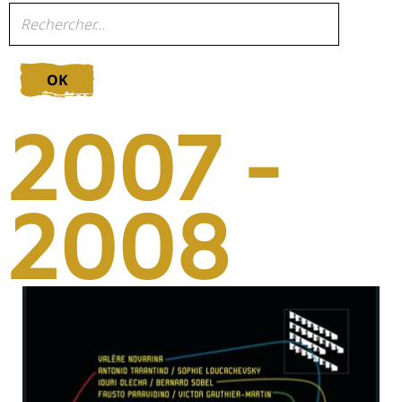
OK
2007 -
2008