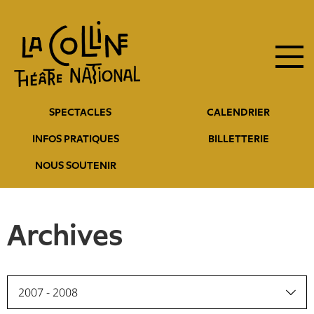
Navigation
Aller
au
principale
contenu
principal
Navigation
SPECTACLES
CALENDRIER
entête
INFOS PRATIQUES
BILLETTERIE
NOUS SOUTENIR
Archives
2007 - 2008