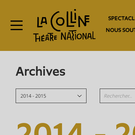
Aller
au
Navigation
contenu
SPECTACL
principal
entête
NOUS SOU
Archives
2014 - 2015
2014 - 