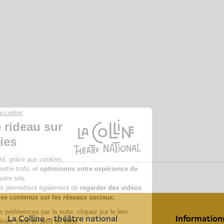
La Colline – théâtre national
Information