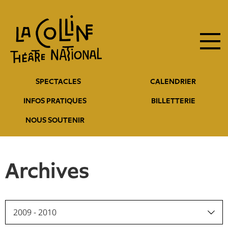
Navigation
Aller
au
principale
contenu
principal
Navigation
SPECTACLES
CALENDRIER
entête
INFOS PRATIQUES
BILLETTERIE
NOUS SOUTENIR
Archives
2009 - 2010