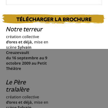
TÉLÉCHARGER LA BROCHURE
Notre terreur
création collective
d’ores et déjà,
mise en
scène
Sylvain
Creuzevault
du 16 septembre au 9
octobre 2009 au Petit
Théâtre
Le Père
tralalère
création collective
d’ores et déjà,
mise en
scène
Sylvain