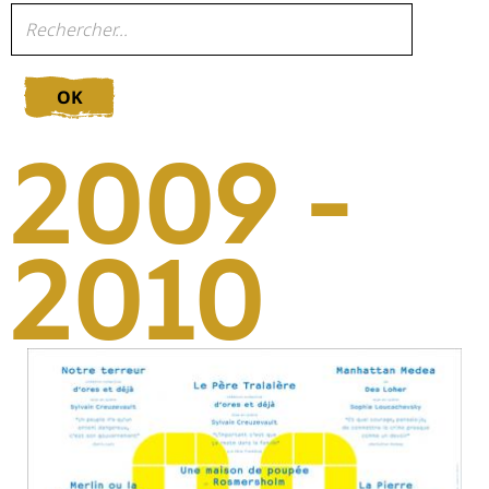
OK
2009 -
2010