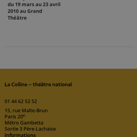
du 19 mars au 23 avril
2010 au Grand
Théâtre
La Colline – théâtre national
01 44 62 52 52
15, rue Malte-Brun
e
Paris 20
Métro Gambetta
Sortie 3 Père-Lachaise
Informations