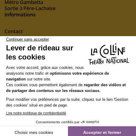
Métro Gambetta
Sortie 3 Père-Lachaise
Informations
Contact
Mentions légales
nous soutenir
Suivez-nous
Newsletter
Recevez notre actualité et notre programmation
S'INSCRIRE