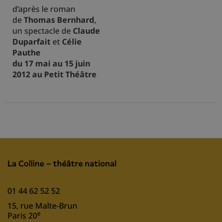
d’après le roman
de
Thomas Bernhard
,
un spectacle de
Claude
Duparfait
et
Célie
Pauthe
du 17 mai au 15 juin
2012 au Petit Théâtre
La Colline – théâtre national
01 44 62 52 52
15, rue Malte-Brun
e
Paris 20