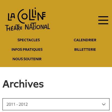
Navigation
Aller
au
principale
contenu
principal
Navigation
SPECTACLES
CALENDRIER
entête
INFOS PRATIQUES
BILLETTERIE
NOUS SOUTENIR
Archives
2011 - 2012