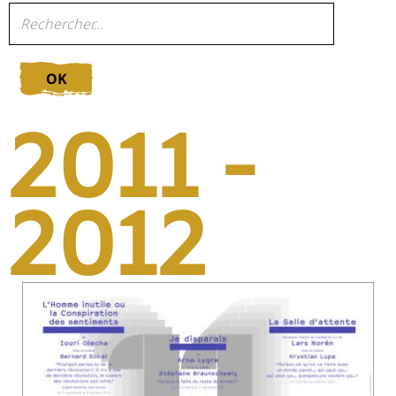
OK
2011 -
2012