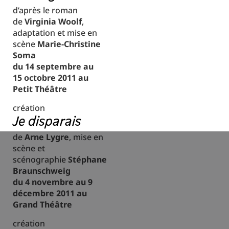
d’après le roman
de
Virginia Woolf
,
adaptation et mise en
scène
Marie-Christine
Soma
du 14 septembre au
15 octobre 2011 au
Petit Théâtre
création
Je disparais
de
Arne Lygre
, mise en
scène et
scénographie
Stéphane
Braunschweig
du 4 novembre au 9
décembre 2011 au
Grand Théâtre
création